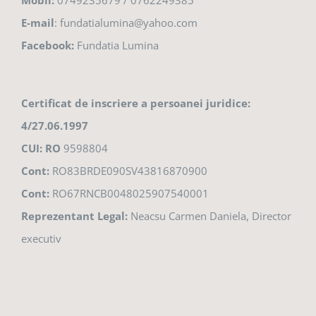
E-mail
: fundatialumina@yahoo.com
Facebook:
Fundatia Lumina
Certificat de inscriere a persoanei juridice:
4/27.06.1997
CUI: RO
9598804
Cont:
RO83BRDE090SV43816870900
Cont:
RO67RNCB0048025907540001
Reprezentant Legal:
Neacsu Carmen Daniela, Director
executiv