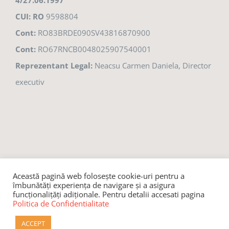
4/27.06.1997
CUI: RO
9598804
Cont:
RO83BRDE090SV43816870900
Cont:
RO67RNCB0048025907540001
Reprezentant Legal:
Neacsu Carmen Daniela, Director
executiv
Această pagină web folosește cookie-uri pentru a
© 2021 Fundația Lumina Brăila,
Politica de confidențialitate
îmbunătăți experiența de navigare și a asigura
funcționalițăți adiționale. Pentru detalii accesati pagina
Politica de Confidentialitate
Facebook
ACCEPT