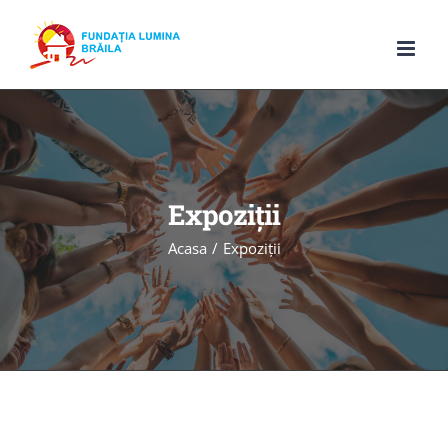
Skip
to
content
Expoziții
Acasa
Expoziții