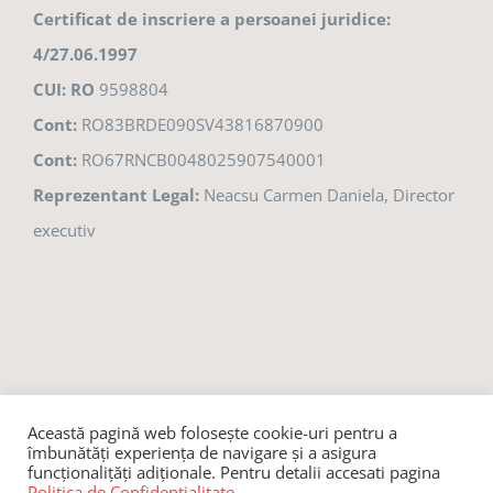
Certificat de inscriere a persoanei juridice:
4/27.06.1997
CUI: RO
9598804
Cont:
RO83BRDE090SV43816870900
Cont:
RO67RNCB0048025907540001
Reprezentant Legal:
Neacsu Carmen Daniela, Director
executiv
Această pagină web folosește cookie-uri pentru a
© 2021 Fundația Lumina Brăila,
Politica de confidențialitate
îmbunătăți experiența de navigare și a asigura
funcționalițăți adiționale. Pentru detalii accesati pagina
Politica de Confidentialitate