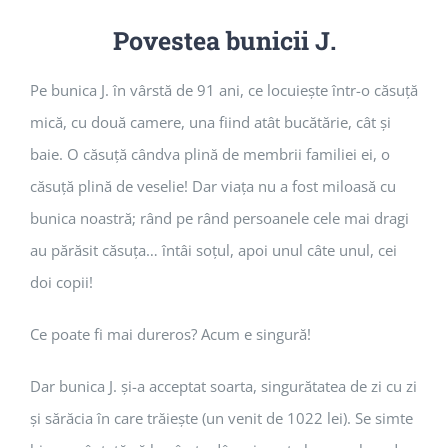
Povestea bunicii J.
Pe bunica J. în vârstă de 91 ani, ce locuiește într-o căsuță
mică, cu două camere, una fiind atât bucătărie, cât și
baie. O căsuță cândva plină de membrii familiei ei, o
căsuță plină de veselie! Dar viața nu a fost miloasă cu
bunica noastră; rând pe rând persoanele cele mai dragi
au părăsit căsuța… întâi soțul, apoi unul câte unul, cei
doi copii!
Ce poate fi mai dureros? Acum e singură!
Dar bunica J. și-a acceptat soarta, singurătatea de zi cu zi
și sărăcia în care trăiește (un venit de 1022 lei). Se simte