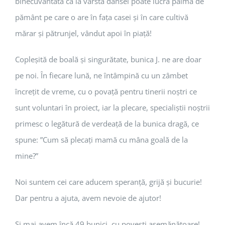
binecuvântată că la vârsta dânsei poate lucra palma de
pământ pe care o are în fața casei și în care cultivă
mărar și pătrunjel, vândut apoi în piață!
Copleșită de boală și singurătate, bunica J. ne are doar
pe noi. În fiecare lună, ne întâmpină cu un zâmbet
încrețit de vreme, cu o povață pentru tinerii noștri ce
sunt voluntari în proiect, iar la plecare, specialiștii noștrii
primesc o legătură de verdeață de la bunica dragă, ce
spune: ”Cum să plecați mamă cu mâna goală de la
mine?”
Noi suntem cei care aducem speranță, grijă și bucurie!
Dar pentru a ajuta, avem nevoie de ajutor!
Și mai avem încă 49 bunici, cu povești asemănătoare!