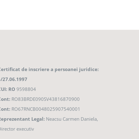
Certificat de inscriere a persoanei juridice:
4/27.06.1997
CUI: RO
9598804
Cont:
RO83BRDE090SV43816870900
Cont:
RO67RNCB0048025907540001
Reprezentant Legal:
Neacsu Carmen Daniela,
irector executiv